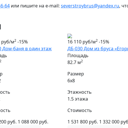
46-64
или пишите на e-mail:
severstroybrus@yandex.ru
, ч
ы
2
2
0 руб/м
-15%
16 110 руб/м
-15%
0 Дом-баня в один этаж
ДБ-030 Дом из бруса «Егор
адь
Площадь
2
2
82.7 м
р
Размер
2
6х8
ость
Этажность
ж
1.5 этажа
ость
Стоимость
200 руб.
1 088 000 руб.
1 531 800 руб.
1 332 000 руб