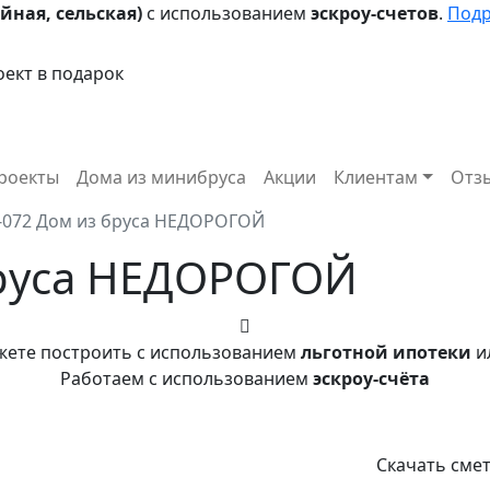
йная, сельская)
с использованием
эскроу-счетов
.
Под
ект в подарок
роекты
Дома из минибруса
Акции
Клиентам
Отз
-072 Дом из бруса НЕДОРОГОЙ
бруса НЕДОРОГОЙ
ожете построить с использованием
льготной ипотеки
и
Работаем с использованием
эскроу-счёта
Скачать сме