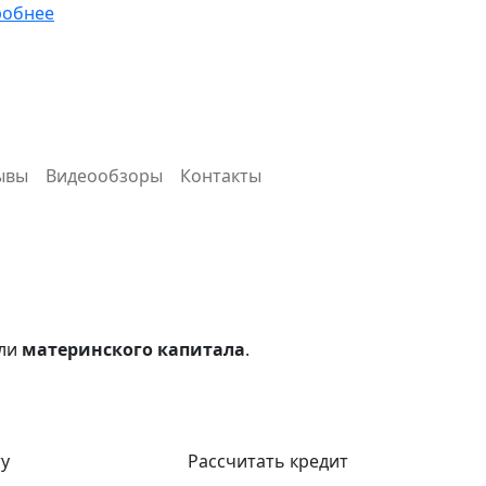
робнее
ывы
Видеообзоры
Контакты
ли
материнского капитала
.
ту
Рассчитать кредит