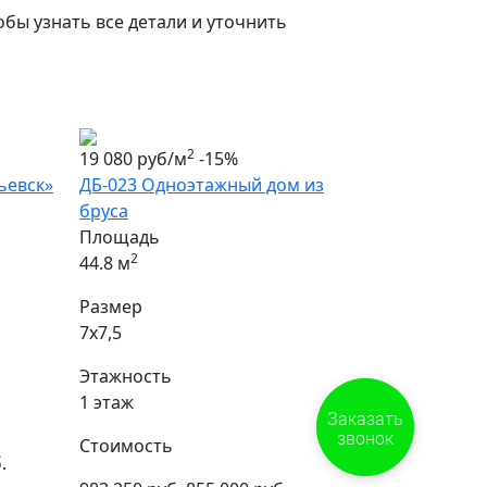
тобы узнать все детали и уточнить
2
19 080 руб/м
-15%
ьевск»
ДБ-023 Одноэтажный дом из
бруса
Площадь
2
44.8 м
Размер
7х7,5
Этажность
1 этаж
Заказать
звонок
Стоимость
.