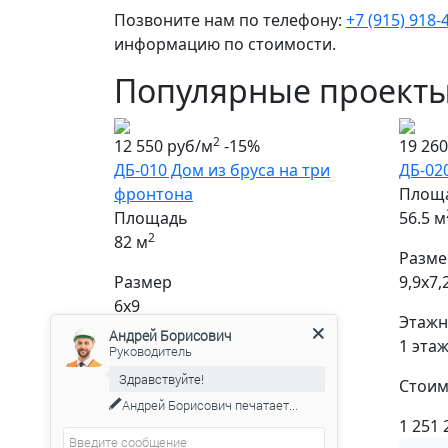
Позвоните нам по телефону:
+7 (915) 918-
информацию по стоимости.
Популярные проект
2
12 550 руб/м
-15%
19 26
ДБ-010 Дом из бруса на три
ДБ-02
фронтона
Площ
Площадь
56.5 м
2
82 м
Разме
Размер
9,9х7,
6х9
Этажн
Андрей Борисович
Этажность
1 эта
Руководитель
1 + мансарда
Здравствуйте!
Стоим
Андрей Борисович
печатает...
Стоимость
1 251 