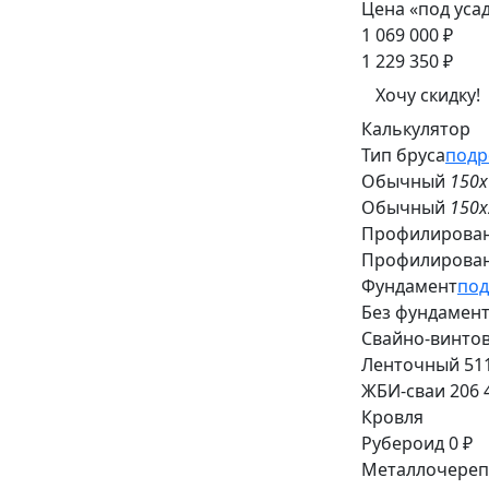
Цена «под усад
1 069 000 ₽
1 229 350 ₽
Хочу скидку!
Калькулятор
Тип бруса
подр
Обычный
150
Обычный
150
Профилирова
Профилирова
Фундамент
под
Без фундамен
Свайно-винто
Ленточный
51
ЖБИ-сваи
206 
Кровля
Рубероид
0 ₽
Металлочереп