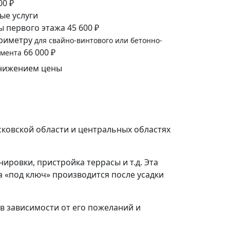
00 ₽
ые услуги
ы первого этажа
45 600 ₽
ериметру
для свайно-винтового или бетонно-
66 000 ₽
амента
снижением цены
ковской области и центральных областях
ровки, пристройка террасы и т.д. Эта
а «под ключ» производится после усадки
в зависимости от его пожеланий и