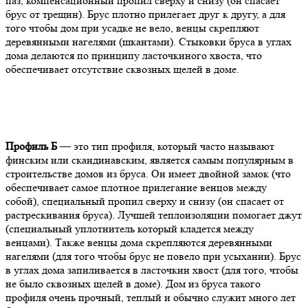
паз, компенсационный пропил сверху и снизу (он спасает
брус от трещин). Брус плотно прилегает друг к другу, а для
того чтобы дом при усадке не вело, венцы скрепляют
деревянными нагелями (шкантами). Стыковки бруса в углах
дома делаются по принципу ласточкиного хвоста, что
обеспечивает отсутствие сквозных щелей в доме.
Профиль Б
— это тип профиля, который часто называют
финским или скандинавским, является самым популярным в
строительстве домов из бруса. Он имеет двойной замок (что
обеспечивает самое плотное прилегание венцов между
собой), специальный пропил сверху и снизу (он спасает от
растрескивания бруса). Лучшей теплоизоляции помогает джут
(специальный уплотнитель который кладется между
венцами). Также венцы дома скрепляются деревянными
нагелями (для того чтобы брус не повело при усыхании). Брус
в углах дома запиливается в ласточкин хвост (для того, чтобы
не было сквозных щелей в доме). Дом из бруса такого
профиля очень прочный, теплый и обычно служит много лет