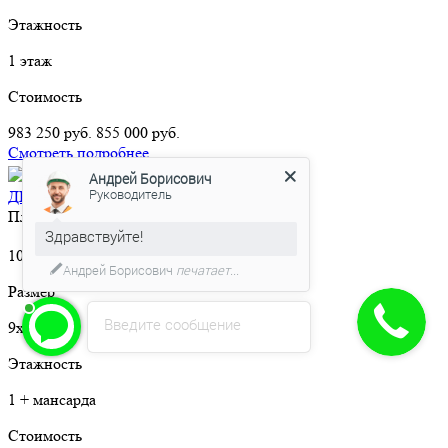
Этажность
1 этаж
Стоимость
983 250 руб.
855 000 руб.
Смотреть подробнее
2
10 540 руб/м
-15%
Андрей Борисович
Руководитель
ДБ-008 Деревянный дом с «кукушкой»
Площадь
Здравствуйте!
2
102 м
Андрей Борисович
печатает...
Размер
Введите сообщение
9х6
Этажность
1 + мансарда
Стоимость