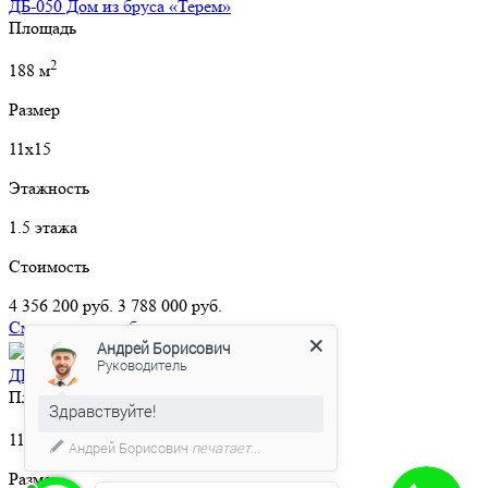
ДБ-050 Дом из бруса «Терем»
Площадь
2
188 м
Размер
11х15
Этажность
1.5 этажа
Стоимость
4 356 200 руб.
3 788 000 руб.
Смотреть подробнее
Андрей Борисович
2
21 450 руб/м
-15%
Руководитель
ДБ-049 Дом из бруса «Зодчий»
Площадь
Здравствуйте!
2
116.8 м
Андрей Борисович
печатает...
Размер