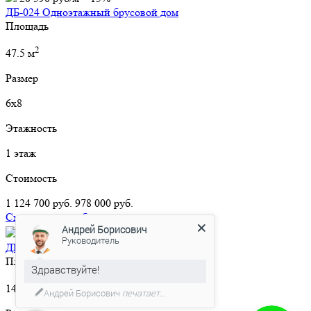
ДБ-024 Одноэтажный брусовой дом
Площадь
2
47.5 м
Размер
6х8
Этажность
1 этаж
Стоимость
1 124 700 руб.
978 000 руб.
Смотреть подробнее
Андрей Борисович
2
12 220 руб/м
-15%
Руководитель
ДБ-036 Дом из бруса «Можайск»
Площадь
Здравствуйте!
2
144 м
Андрей Борисович
печатает...