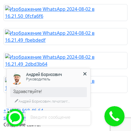
Андрей Борисович
Руководитель
Здравствуйте!
Андрей Борисович
печатает...
+7 (915) 918-46-64
Введите сообщение
severstroybrus@yandex.ru
Создание сайта: