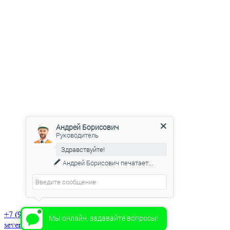
Андрей Борисович
Руководитель
Здравствуйте!
Андрей Борисович
печатает...
+7 (915) 918-46-64
Мы онлайн, задавайте вопросы!
severstroybrus@yandex.ru