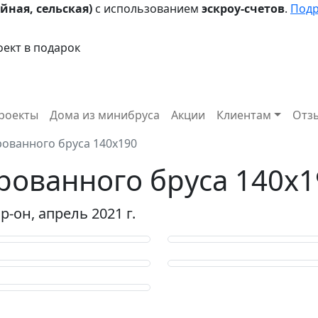
йная, сельская)
с использованием
эскроу-счетов
.
Под
ект в подарок
роекты
Дома из минибруса
Акции
Клиентам
Отз
ованного бруса 140х190
рованного бруса 140х1
-он, апрель 2021 г.